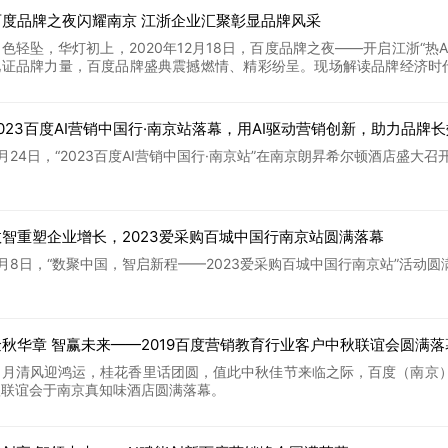
百度品牌之夜闪耀南京 江浙企业汇聚彰显品牌风采
月色轻坠，华灯初上，2020年12月18日，百度品牌之夜——开启江浙“
见证品牌力量，百度品牌盛典震撼燃情、精彩纷呈。现场解读品牌经济时代
成立百度江浙品牌联盟，为江浙品牌企业颁发荣誉奖项，与浙江省老字号
2023百度AI营销中国行·南京站落幕，用AI驱动营销创新，助力品牌
月24日，“2023百度AI营销中国行·南京站”在南京朗昇希尔顿酒店盛大召
数智重塑企业增长，2023爱采购百城中国行南京站圆满落幕
8月8日，“数聚中国，智启新程——2023爱采购百城中国行南京站”活动圆
金秋华章 智赢未来——2019百度营销教育行业客户中秋联谊会圆满落
明月清风迎鸿运，桂花香里话团圆，值此中秋佳节来临之际，百度（南京）营
秋联谊会于南京真知味酒店圆满落幕。