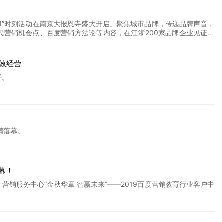
热AI”时刻活动在南京大报恩寺盛大开启。聚焦城市品牌，传递品牌声音，
营销机会点、百度营销方法论等内容，在江浙200家品牌企业见证下
企业协会、南京市老字号协会共同揭牌，开启江浙品牌的荣耀时刻。
长效经营
开。
满落幕。
幕！
销服务中心“金秋华章 智赢未来”——2019百度营销教育行业客户中