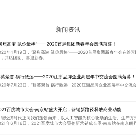
新闻资讯
“聚焦高潜 鼠你最棒”——2020首屏集团新春年会圆满落幕！
年1月19日，“聚焦高潜 鼠你最棒”——2020首屏集团新春年会在维景国际大酒店圆满落幕！首屏集团南京、南通地区的近700名同学相聚一
堂，共话团圆、喜迎新春。
群英聚首 砺行致远——2020江浙品牌企业高层年中交流会圆满落幕！
2020年7月23日，“群英聚首 砺行致远--2020江浙品
2021百度城市大会·南京站盛大开启，营销新路径释放商业动能
智能经济时代正向我们蓬勃而来，以人工智能为核心驱动的生活、生产方
2021年6月16日，2021百度城市大会暨创新营销成长季·南京站在南
堂，激发创想，解锁AI营销新玩法，焕新AI营销新可能。